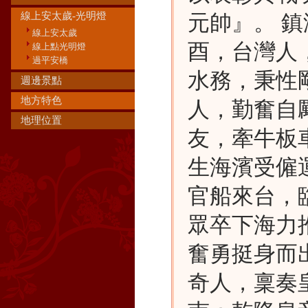
線上安太歲-光明燈
元帥』。 鎮
線上安太歲
酉，台灣人
線上點光明燈
過平安橋
水務，秉性
週邊景點
地方特色
人，勤奮自
地理位置
友，牽牛板
生海濱受僱
官船來台，
眾卒下海力
奮勇挺身而
奇人，稟奏