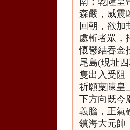
南；乾隆皇
森嚴，威震
回朝，欲加
處斬者眾，
懷鬱結吞金
尾島(現址
隻出入受阻
祈願稟陳皇
下方向既今
義膽，正氣
鎮海大元帥