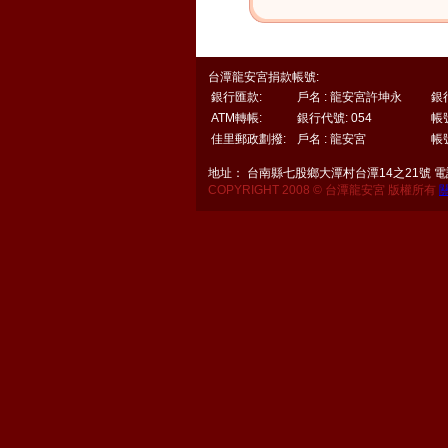
台潭龍安宮捐款帳號:
銀行匯款:
戶名 : 龍安宮許坤永
銀
ATM轉帳:
銀行代號: 054
帳號
佳里郵政劃撥:
戶名 : 龍安宮
帳號
地址： 台南縣七股鄉大潭村台潭14之21號 電話：06
COPYRIGHT 2008 © 台潭龍安宮 版權所有