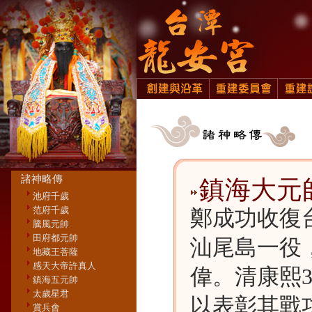
諸神略傳
鎮海大元
池府千歲
范府千歲
鄭成功收復
騰風元帥
田府都元帥
汕尾島一役
地藏王菩薩
感天大帝許真人
偉。清康熙
鎮海五元帥
太歲星君
以表彰其戰
賞兵會